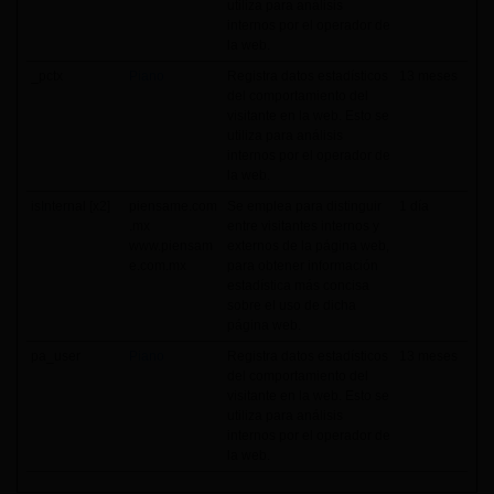
utiliza para análisis
internos por el operador de
la web.
_pctx
Piano
Registra datos estadísticos
13 meses
del comportamiento del
visitante en la web. Esto se
utiliza para análisis
internos por el operador de
la web.
isInternal [x2]
piensame.com
Se emplea para distinguir
1 día
.mx
entre visitantes internos y
www.piensam
externos de la página web,
e.com.mx
para obtener información
estadística más concisa
sobre el uso de dicha
página web.
pa_user
Piano
Registra datos estadísticos
13 meses
del comportamiento del
visitante en la web. Esto se
utiliza para análisis
internos por el operador de
la web.