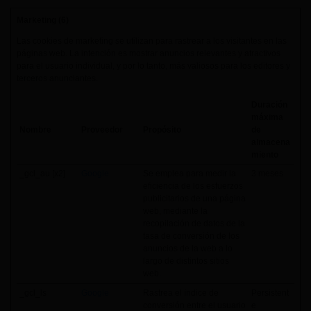
Marketing (6)
Las cookies de marketing se utilizan para rastrear a los visitantes en las
páginas web. La intención es mostrar anuncios relevantes y atractivos
para el usuario individual, y por lo tanto, más valiosos para los editores y
terceros anunciantes.
Duración
máxima
Nombre
Proveedor
Propósito
de
almacena
miento
_gcl_au [x2]
Google
Se emplea para medir la
3 meses
eficiencia de los esfuerzos
publicitarios de una página
web, mediante la
recopilación de datos de la
tasa de conversión de los
anuncios de la web a lo
largo de distintos sitios
web.
_gcl_ls
Google
Rastrea el índice de
Persistent
conversión entre el usuario
e