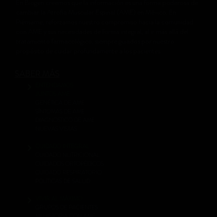
En Biogen creemos que la información es una forma poderosa de
cambiar la Atrofia Muscular Espinal (AME) en México. En
Piénsame, reforzamos nuestro compromiso hacia la comunidad
con AME y sus necesidades de forma integral, al ir más allá del
tratamiento farmacológico, siempre guiados por nuestro
propósito de cuidar profundamente a los pacientes.
SABER MÁS
ENTENDAMOS
JUNTOS AME
GENÉTICA DE AME
SÍNTOMAS DE AME
DIAGNÓSTICO DE AME
NUEVAS VISTAS
CUIDADO INTEGRAL
CUIDADO NUTRICIONAL
CUIDADOS ORTOPÉDICOS
CUIDADO RESPIRATORIO
POLÍTICAS DE SALUD
VIVIR AL MÁXIMO
GRUPOS DE PACIENTES
MI HISTORIA CON AME