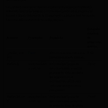
Las cookies necesarias ayudan a hacer una página web utilizable
activando funciones básicas como la navegación en la página y el
acceso a áreas seguras de la página web. La página web no puede
funcionar adecuadamente sin estas cookies.
Duración
máxima
Nombre
Proveedor
Propósito
de
almacena
miento
_cookie_test
Piano
Esta cookie determina si el
1 día
[x3]
navegador acepta cookies.
AWSALB
www.piensam
Registra que grupo de
7 días
e.com.mx
servidores está sirviendo
al visitante. Esto se utiliza
en relación con el
equilibrio de carga para
optimizar la experiencia
del usuario.
AWSALBCOR
www.piensam
Registra que grupo de
7 días
S
e.com.mx
servidores está sirviendo
al visitante. Esto se utiliza