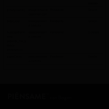
miento
[empty name]
image.email.bi
Pendiente
Sesión
ogenmail.com
dataLayer
www.piensam
Pendiente
Sesión
e.com.mx
hubtogetherin
www.piensam
Pendiente
3 meses
sma-
e.com.mx
patients_mx_p
rivacy-
preferences
pageCount
www.piensam
Pendiente
Sesión
e.com.mx
PIÉNSAME
™
con Biogen