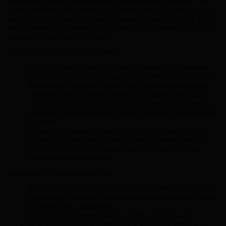
identificación personal, pero reflejan sus actividades en el sitio web, y nos
ayudan a personalizar la experiencia en nuestro sitio web y anticipar lo que
puede ser de interés para los usuarios mediante la supervisión del tráfico en
áreas populares y la modificación de los servicios y la información para dar
respuesta a la demanda de los clientes.
Usamos los siguientes tipos de cookies:
Cookies de origen: se trata de cookies habilitadas por el sitio web
mostrado en la ventana del navegador. Se identifican por el nombre
del dominio en la barra de dirección de la ventana del navegador.
Cookies de sesión: se trata de cookies que caducan al finalizar la
sesión del navegador, desde el momento en que el usuario abre la
ventana del navegador hasta el momento en que el usuario sale del
navegador.
Cookies permanentes: se trata de cookies que “permanecen” (se
guardan) en el dispositivo al finalizar la sesión del navegador y, por
tanto, permiten recordar las preferencias o acciones del usuario
cuando éste vuelve al sitio web.
En este sitio web usamos cookies para:
dirigir a los usuarios a las secciones correspondientes del sitio web;
garantizar que el sitio web muestra una apariencia uniforme en todos
los navegadores y dispositivos;
permitir el funcionamiento de áreas complejas del sitio web;
hacer un seguimiento de estadísticas globales sobre visitas al sitio