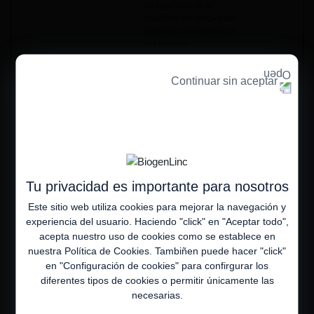
en relación con el
equilibrio de carga para
optimizar la experiencia
del usuario.
CookieConse
Cookiebot
Almacena el estado de
1 año
nt
consentimiento de cookies
Continuar sin aceptar
del usuario para el
dominio actual
httpOnly
www.piensam
Asegura la seguridad de
Sesión
e.com.mx
navegación del visitante
previniendo la falsificación
de petición en sitios
cruzados. Esta cookie es
Tu privacidad es importante para nosotros
esencial para la seguridad
de la web y del visitante.
Este sitio web utiliza cookies para mejorar la navegación y
pa_privacy
Piano
Determina cuando el
13 meses
experiencia del usuario. Haciendo "click" en "Aceptar todo",
usuario está localizado
acepta nuestro uso de cookies como se establece en
dentro de la UE y por lo
nuestra
Política de Cookies
. Tambiñen puede hacer "click"
tanto está sujeto a las
en "Configuración de cookies" para confirgurar los
leyes de privacidad de
datos.
diferentes tipos de cookies o permitir únicamente las
necesarias.
renderid
www.piensam
Esta cookie se utiliza para
Sesión
e.com.mx
ceder el visitante a un