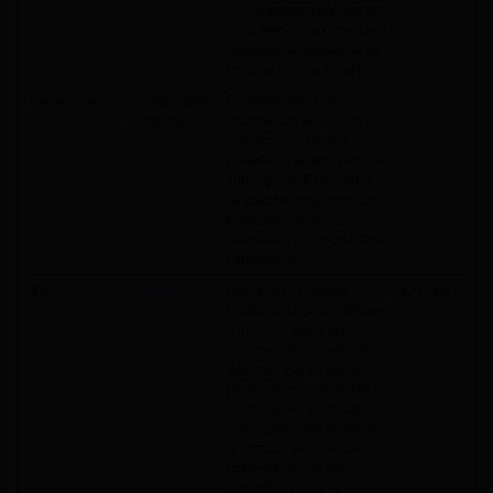
y los banners publicitarios
de la web – Esto sirve para
optimizar la relevancia de
los anuncios de la web.
gaPageViews
www.piensam
Contiene datos de la
1 año
e.com.mx
navegación del usuario,
interacción y tiempo
pasado en la web y en sus
subpáginas. Estos datos
se utilizan para optimizar
la relevancia de los
anuncios y con propósitos
estadísticos.
IDE
Google
Utilizada por Google
400 días
DoubleClick para registrar
e informar sobre las
acciones del usuario en el
sitio web tras visualizar o
hacer clic en uno de los
anuncios del anunciante
con el propósito de medir
la eficacia de un anuncio y
presentar anuncios
específicos para el