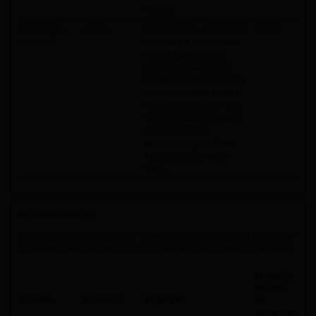
usuario.
pagead/1p-
Google
Utilizada para rastrear si el
Sesión
user-list/#
visitante ha mostrado un
interés específico em
productos o eventos a
través de múltiples webs y
detectar como el visitante
navega entre webs - Esto
se utiliza para la medida
de los esfuerzos
publicitarios y facilitar la
tasa de emisión entre
sitios.
No clasificados (4)
Las cookies no clasificadas son cookies para las que todavía estamos en
proceso de clasificar, junto con los proveedores de cookies individuales.
Duración
máxima
Nombre
Proveedor
Propósito
de
almacena