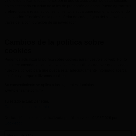
y no le identifican directamente, por lo que su aceptación de estas cookies
no es necesaria en virtud de la ley de protección de datos. Puede ajustar sus
preferencias, o retirar su consentimiento, en cualquier momento accediendo
a la sección "Cookies" en la parte inferior de cada página del sitio web, o a
través de la configuración de su navegador.
Cambios de la política sobre
cookies
Podemos actualizar la política sobre cookies para nuestro sitio web. Por lo
tanto, recomendamos que vuelva a leer esta política cada vez que acceda a
nuestro sitio web para que pueda estar adecuadamente informado acerca
de cómo y porqué utilizamos cookies.
Su consentimiento se aplica a los siguientes dominios:
www.piensame.com.mx
Tu estado actual: Denegar.
Cambiar tu consentimiento
Declaración de cookies actualizada por última vez el 04/08/2026 por
Cookiebot
:
Necesario (10)