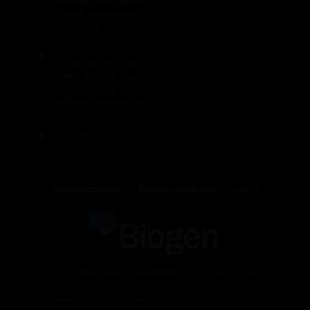
CUIDADOS ORTOPÉDICOS
CUIDADO RESPIRATORIO
POLÍTICAS DE SALUD
VIVIR AL MÁXIMO
GRUPOS DE PACIENTES
MI HISTORIA CON AME
ZAC EN EL PARQUE
POLÍTICAS SOCIALES E INCLUSIÓN
GLOSARIO
Política de Privacidad
Terminos y Condiciones
Cookies
© 2020 Biogen México. Biogen México, S. de R.L. de C.V.Biogen.
Cofepris 213300202C5708 2021