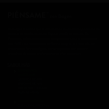
PIÉNSAME
™
con Biogen
En Biogen creemos que la información es una forma poderosa de
cambiar la Atrofia Muscular Espinal (AME) en México. En
Piénsame, reforzamos nuestro compromiso hacia la comunidad
con AME y sus necesidades de forma integral, al ir más allá del
tratamiento farmacológico, siempre guiados por nuestro
propósito de cuidar profundamente a los pacientes.
SABER MÁS
ENTENDAMOS
JUNTOS AME
GENÉTICA DE AME
SÍNTOMAS DE AME
DIAGNÓSTICO DE AME
NUEVAS VISTAS
CUIDADO INTEGRAL
CUIDADO NUTRICIONAL