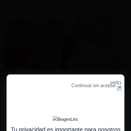
muchas dudas, que hace que la empatía sea una necesidad.
Tamizaje neonatal: el futuro para una nueva realidad en la
Atrofia Muscular Espinal (AME)
Continuar sin aceptar
El examen neonatal es un procedimiento médico para identificar niños
en etapa presintomática. México aún no incluye a AME en el Programa
Nacional de Tamizaje Neonatal.
Tu privacidad es importante para nosotros