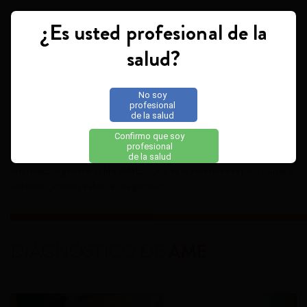
¿Es usted profesional de la
Toggle navigation
salud?
ENTENDAMOS JUNTOS
No soy
profesional
de la salud
LA AME
Confirmo que soy
profesional
de la salud
Información general sobre AME: ¿Qué es la enfermedad? sus causas y
síntomas, ¿cómo realizar el diagnóstico?
DIAGNÓSTICO DE
AME