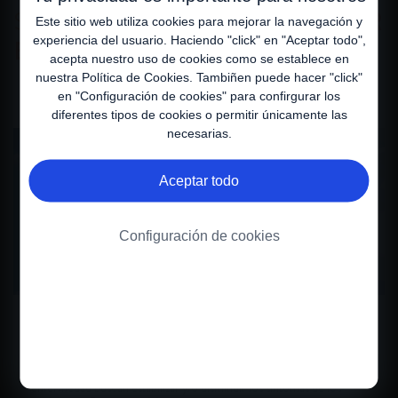
SOBRE LA
ATROFIA MUSCULAR
Este sitio web utiliza cookies para mejorar la navegación y
experiencia del usuario. Haciendo "click" en "Aceptar todo",
ESPINAL (AME)
acepta nuestro uso de cookies como se establece en
nuestra
Política de Cookies
. Tambiñen puede hacer "click"
en "Configuración de cookies" para confirgurar los
diferentes tipos de cookies o permitir únicamente las
necesarias.
Aceptar todo
Configuración de cookies
Terapias modificadoras de la Atrofia Muscular
Espinal (AME)
En los últimos años, las nuevas terapias modificadoras del curso de la
enfermedad buscan estabilizar y/o disminuir los síntomas de los