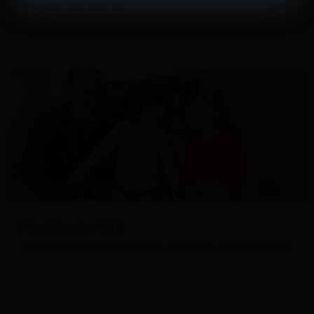
pacientes. ¡Conozca más!
Genética de AME
Conozca las principales causas de la atrofia muscular espinal (AME)