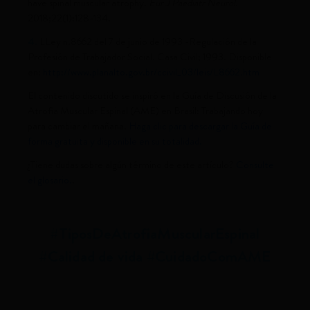
have spinal muscular atrophy.
Eur J Paediatr Neurol.
2018;22(1):128-134.
4.
LLey n.8662 del 7 de junio de 1993 -Regulación de la
Profesión de Trabajador Social. Casa Civil; 1993. Disponible
en:
http://www.planalto.gov.br/ccivil_03/leis/L8662.htm
El contenido discutido se inspiró en la Guía de Discusión de la
Atrofia Muscular Espinal (AME) en Brasil: Trabajando hoy
para cambiar el mañana.
Haga clic para descargar la Guía de
forma gratuita y disponible en su totalidad.
¿Tiene dudas sobre algún término de este artículo?
Consulte
el glosario.
.
#TiposDeAtrofiaMuscularEspinal
#Calidad de vida #CuidadoComAME