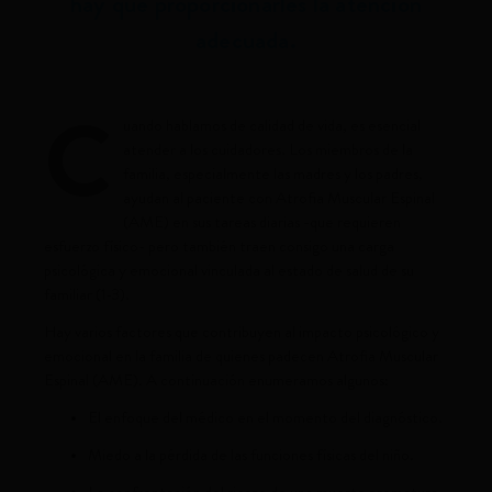
hay que proporcionarles la atención
adecuada.
C
uando hablamos de calidad de vida, es esencial
atender a los cuidadores. Los miembros de la
familia, especialmente las madres y los padres,
ayudan al paciente con Atrofia Muscular Espinal
(AME) en sus tareas diarias -que requieren
esfuerzo físico- pero también traen consigo una carga
psicológica y emocional vinculada al estado de salud de su
familiar (1-3).
Hay varios factores que contribuyen al impacto psicológico y
emocional en la familia de quienes padecen Atrofia Muscular
Espinal (AME). A continuación enumeramos algunos:
El enfoque del médico en el momento del diagnóstico.
Miedo a la pérdida de las funciones físicas del niño.
La confrontación del riesgo de una muerte prematura.