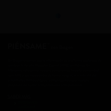
PIÉNSAME
™
con Biogen
En Biogen creemos que la información es una forma poderosa de
cambiar la Atrofia Muscular Espinal (AME) en México. En
Piénsame, reforzamos nuestro compromiso hacia la comunidad
con AME y sus necesidades de forma integral, al ir más allá del
tratamiento farmacológico, siempre guiados por nuestro
propósito de cuidar profundamente a los pacientes.
SABER MÁS
ENTENDAMOS
JUNTOS AME