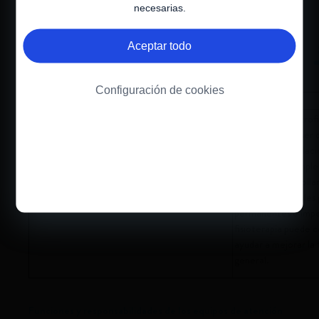
necesarias.
Aceptar todo
Configuración de cookies
Ortopedia
Fisioterapia
La escoliosis (curvatura de la columna
Los niños con Atrof
vertebral) es un problema común en los niños
pueden llegar a ser
con Atrofia Muscular Espinal (AME) debido a la
mover sus articulaci
debilidad musculoesquelética. Un experto
movimiento complet
ortopedista puede recomendar apoyo postural
riesgo de desarrolla
(órtesis) o cirugía para la escoliosis.
muscular, las cuales
permanentes e impe
fisioterapia puede co
ayudar a mejorar la f
general.
Funciones y responsabilidades de los equipos de atención