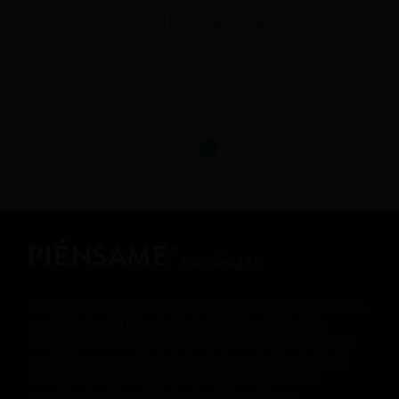
#Calidad de vida.
PIÉNSAME
™
con Biogen
En Biogen creemos que la información es una forma poderosa de
cambiar la Atrofia Muscular Espinal (AME) en México. En
Piénsame, reforzamos nuestro compromiso hacia la comunidad
con AME y sus necesidades de forma integral, al ir más allá del
tratamiento farmacológico, siempre guiados por nuestro
propósito de cuidar profundamente a los pacientes.