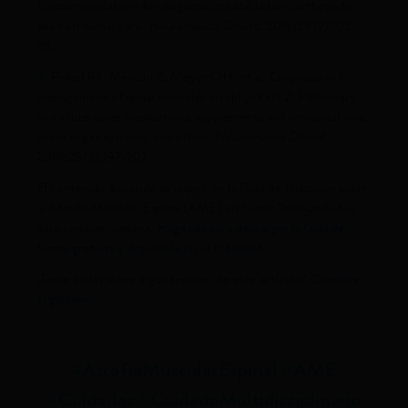
Recommendations for diagnosis, rehabilitation, orthopedic
and nutritional care. Neuromuscul Disord. 2018;28(2):103-
115.
2.
Finkel RS, Mercuri E, Meyer OH, et al. Diagnosis and
management of spinal muscular atrophy: Part 2: Pulmonary
and acute care; medications, supplements and immunizations;
other organ systems; and ethics.
Neuromuscul Disord.
2018;28(3):197-207.
El contenido discutido se inspiró en la Guía de Discusión sobre
la Atrofia Muscular Espinal (AME) en Brasil: Trabajando hoy
para cambiar mañana.
Haga clic para descargar la Guía de
forma gratuita y disponible en su totalidad.
¿Tiene dudas sobre algún término de este artículo?
Consulte
el glosario.
#AtrofiaMuscularEspinal #AME
#Cuidados #CuidadoMultidisciplinario