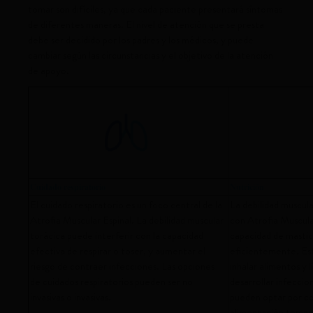
tomar son difíciles, ya que cada paciente presentará síntomas
de diferentes maneras. El nivel de atención que se presta
debe ser decidido por los padres y los médicos, y puede
cambiar según las circunstancias y el objetivo de la atención
de apoyo.
Cuidado respiratorio
Nutrición
El cuidado respiratorio es un foco central de la
La debilidad muscula
Atrofia Muscular Espinal. La debilidad muscular
con Atrofia Muscula
torácica puede interferir con la capacidad
capacidad de mastica
efectiva de respirar o toser, y aumentar el
eficientemente. Est
riesgo de contraer infecciones. Las opciones
inhalar alimentos y 
de cuidados respiratorios pueden ser no
desarrollar infeccio
invasivas o invasivas.
pueden optar por co
alimentación tempora