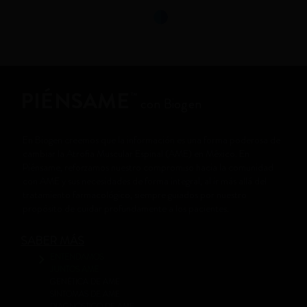
PIÉNSAME
™
con Biogen
En Biogen creemos que la información es una forma poderosa de
cambiar la Atrofia Muscular Espinal (AME) en México. En
Piénsame, reforzamos nuestro compromiso hacia la comunidad
con AME y sus necesidades de forma integral, al ir más allá del
tratamiento farmacológico, siempre guiados por nuestro
propósito de cuidar profundamente a los pacientes.
SABER MÁS
ENTENDAMOS
JUNTOS AME
GENÉTICA DE AME
SÍNTOMAS DE AME
DIAGNÓSTICO DE AME