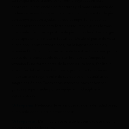
La terapia motora debe tener como objetivo, en este
contexto, la prevención de fracturas y el mantenimiento de
los huesos sanos. Los ejercicios como caminar o estar de pie
con apoyo pueden ayudar, ya que es importante que los
huesos pierdan peso para fortalecerse. Hay algunas formas
que pueden facilitar la postura de pie, como las órtesis largas,
el parapodium o la mesa ortostática. Desde el punto de vista
nutricional, es importante asegurar la ingesta de calcio y
vitamina D. El calcio forma parte de la estructura ósea, por lo
que su deficiencia puede debilitar los huesos. Aunque la
vitamina D no forma parte de la estructura ósea, facilita la
absorción del calcio en los huesos, por lo que también es
importante el seguimiento de sus niveles en los análisis de
sangre periódicos. Todas estas intervenciones deben ser
guiadas y supervisadas por un equipo multidisciplinario
especializado.
Osteopenia:
Reducción leve a moderada de la densidad ósea,
que puede conducir a la osteoporosis.
Osteoporosis:
Disminución severa de la densidad ósea, con un
mayor riesgo de fractura.