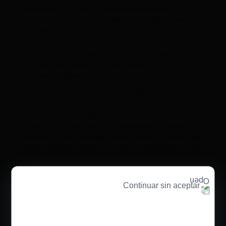
Las desviaciones de la columna vertebral durante el
crecimiento del paciente con AME pueden afectar al espacio
disponible para la expansión pulmonar. Esto ocurre porque
estas curvaturas anormales pueden alterar el tamaño y la
forma de la caja torácica, lo cual perjudica el espacio
disponible para que el pulmón se expanda durante los
movimientos respiratorios.
Las actividades cotidianas también pueden verse
obstaculizadas por desviaciones de la columna vertebral,
especialmente las que dependen del uso de los brazos. Debido
a la incorrecta posición del torso causada por la desviación, la
persona con AME puede apoyarse en uno de los brazos, y por
lo tanto, la función de este miembro se ve afectada, así como
la capacidad de sentarse en una postura erguida. Las
desviaciones también pueden causar dolor y lesiones cutáneas
por presión si la persona permanece en la misma posición
Continuar sin aceptar
durante mucho tiempo.
Las terapias motoras tienen como objetivo minimizar el
impacto de la progresión de la curvatura de la columna