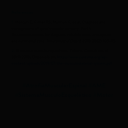
Referencias
1.
Mercuri E, Finkel RS, Muntoni F, et al. Diagnosis and
management of spinal muscular atrophy: Part 1:
Recommendations for diagnosis, rehabilitation, orthopedic
and nutritional care.
Neuromuscul Disord.
2018;28(2):103-115.
2.
El sistema musculoesquelético. Folleto. Consultado el
30/11/2018. Disponible en:
https://www.curesma.org/wp-
content/uploads/2019/07/the-musculoskeletal-system.pdf
#AtrofiaMuscularEspinal #AME
#SistemaMusculoEsquelético #Motor