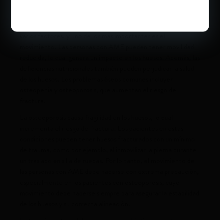
Complicaciones óseas y Atrofia Muscular Espinal (AME)
El desarrollo y mantenimiento de la salud ósea depende de
varios factores, y uno de los más importantes es el
movimiento. Las personas con AME pueden tener movilidad
reducida, lo cual genera un impacto en los huesos. Además, las
deficiencias nutricionales también pueden perjudicar la salud
de los huesos. Los problemas óseos comunes incluyen
osteopenia y osteoporosis, que aumentan el riesgo de
fractura.
La osteoporosis causa fragilidad en los huesos, lo cual
incrementa el riesgo de fractura. Los pacientes en estas
condiciones pueden tener huesos fracturados con un mínimo
de trauma, como por ejemplo, al inmovilizar la pierna durante
un traslado en silla de ruedas. Por lo tanto, el movimiento de
las personas con AME debe hacerse con extrema precaución,
especialmente en los pacientes con osteoporosis, cuyo
movimiento debe hacerse siempre para asegurar la estabilidad
de los huesos y su correcta alineación.