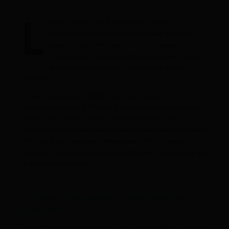
L
a Atrofia Muscular Espinal (AME) es una
enfermedad neuromuscular que causa debilidad,
hipotonía y atrofia muscular. Esto ocurre por la
muerte de las neuronas motoras del asta anterior,
que son responsables de controlar la actividad
muscular.
El daño muscular de la AME impacta en el sistema
musculoesquelético y dificulta la ejecución de las actividades
diarias como caminar, comer, bañarse y respirar. Los
principales problemas musculoesqueléticos de las personas con
AME son las contracturas, desviaciones de la columna
vertebral, complicaciones óseas y problemas de la cadera, que
se detallan a continuación.
Contracturas y deformidades en la Atrofia Muscular
Espinal (AME)
Las contracturas se producen cuando hay una disminución de