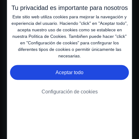
Tu privacidad es importante para nosotros
Existen dos tipos principales de sondas
Este sitio web utiliza cookies para mejorar la navegación y
experiencia del usuario. Haciendo "click" en "Aceptar todo",
acepta nuestro uso de cookies como se establece en
nuestra
Política de Cookies
. Tambiñen puede hacer "click"
en "Configuración de cookies" para confirgurar los
diferentes tipos de cookies o permitir únicamente las
necesarias.
Aceptar todo
Las sondas nasogástricas (NG) que van al estómago o al
intestino, y se insertan a través de la nariz, mientras que las
sondas de gastrostomía (G) se colocan quirúrgicamente
Configuración de cookies
directamente en la pared del estómago. Estas sondas
permiten al paciente con Atrofia Muscular Espinal (AME)
obtener los nutrientes necesarios, incluso cuando existen
dificultades de alimentación vía oral. La dieta debe ser
formulada por expertos nutriólogos y/o neurólogos, según las
necesidades y requerimientos calóricos de cada paciente.