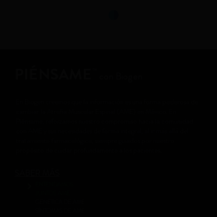
PIÉNSAME
™
con Biogen
En Biogen creemos que la información es una forma poderosa de
cambiar la Atrofia Muscular Espinal (AME) en México. En
Piénsame, reforzamos nuestro compromiso hacia la comunidad
con AME y sus necesidades de forma integral, al ir más allá del
tratamiento farmacológico, siempre guiados por nuestro
propósito de cuidar profundamente a los pacientes.
SABER MÁS
ENTENDAMOS
JUNTOS AME
GENÉTICA DE AME
SÍNTOMAS DE AME