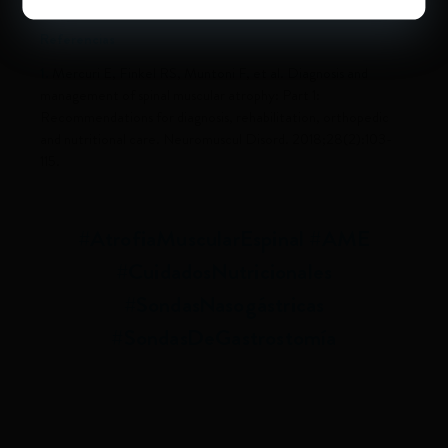
Referencias
1.
Mercuri E, Finkel RS, Muntoni F, et al. Diagnosis and
management of spinal muscular atrophy: Part 1:
Recommendations for diagnosis, rehabilitation, orthopedic
and nutritional care. Neuromuscul Disord. 2018;28(2):103-
115.
#AtrofiaMuscularEspinal #AME
#CuidadosNutricionales
#SondasNasogástricas
#SondasDeGastrostomía