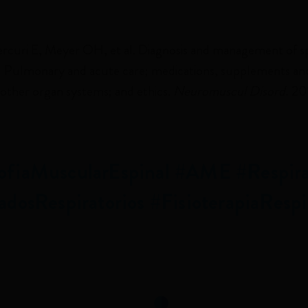
ercuri E, Meyer OH, et al. Diagnosis and management of s
2: Pulmonary and acute care; medications, supplements an
other organ systems; and ethics.
Neuromuscul Disord.
201
ofiaMuscularEspinal #AME #Respira
dosRespiratorios #FisioterapiaRespi