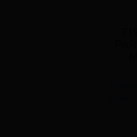
FI
PAR
M
Conozca
pulmona