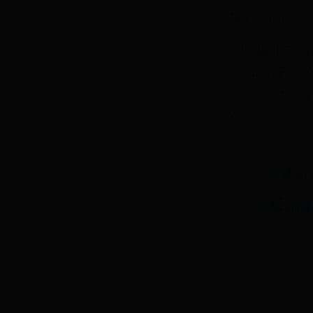
Referencias
1.
Finkel RS, M
atrophy: Part 
immunizations; 
207.
#Atr
#Cuida