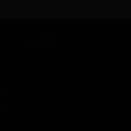
GLOSARIO
ME
NAL
ORIO