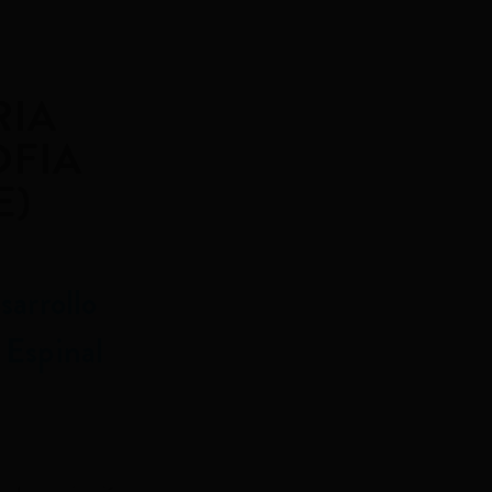
RIA
OFIA
E)
sarrollo
 Espinal