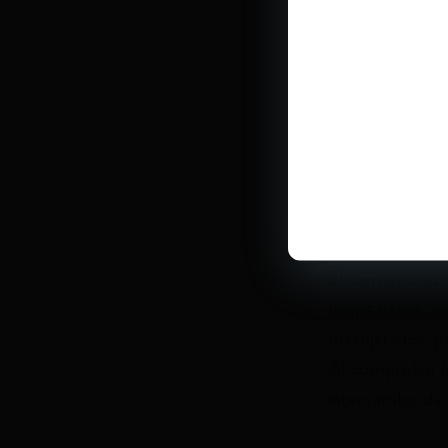
boca, con una p
presión ajustad
sobre el abdome
y hacer la tos m
Movilización de
puede causar una
puede hacerse c
necesario aspira
El oxímetro es u
hospitalarias. 
un sujetador, p
Al comprobar la 
intercambio de 