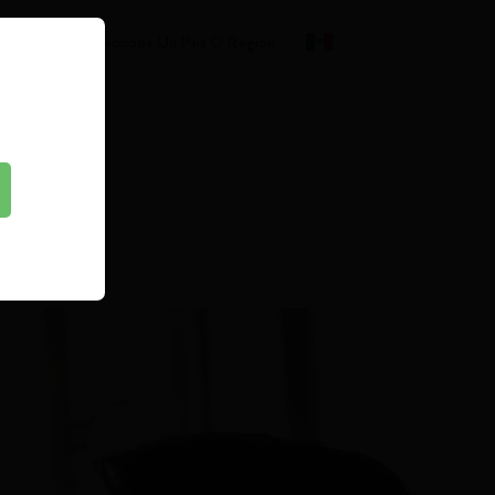
Seleccione Un País O Region
R