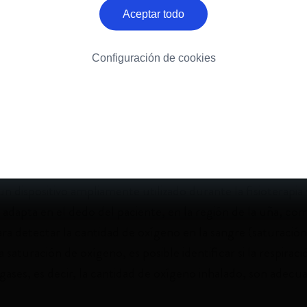
resión determinada, y luego succiona el aire de los pulmon
Aceptar todo
a. También se puede realizar manualmente, con la colocaci
n y el movimiento junto con la tos del paciente, para aume
Configuración de cookies
ás efectiva.
 las secreciones: Es importante evitar la acumulación de se
 infección de las vías respiratorias. Además de la tos, la m
on otras técnicas de fisioterapia. En los pacientes traqueo
r las secreciones, según la orientación profesional.
n dispositivo ampliamente utilizado durante la fisioterapia y
Se adapta en el dedo del paciente, en la región de la uña, c
ara detectar la cantidad de oxígeno en la sangre (saturació
saturación de oxígeno, es posible identificar si la respiraci
gases, es decir, la cantidad de oxígeno inhalado, son adecu