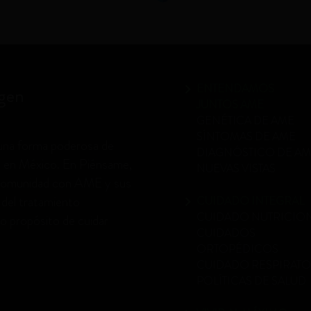
ENTENDAMOS
gen
JUNTOS AME
GENÉTICA DE AME
SÍNTOMAS DE AME
 una forma poderosa de
DIAGNÓSTICO DE A
) en México. En Piénsame,
NUEVAS VISTAS
 comunidad con AME y sus
á del tratamiento
CUIDADO INTEGRAL
CUIDADO NUTRICIO
o propósito de cuidar
CUIDADOS
ORTOPÉDICOS
CUIDADO RESPIRAT
POLÍTICAS DE SALUD