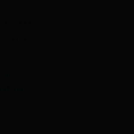
pinal muscular
d
8;28(3):197-
torio
ratoria