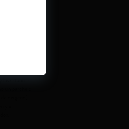
es, con la
ón de las manos
ntar la presión
creciones, que
ovilización
stomizados, es
 las estancias
omo un parche o
n de oxígeno).
ón y el
ados.