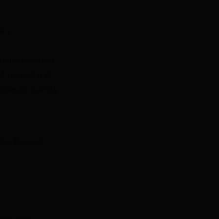
a y
 alteración del
ad muscular al
ran, lo cual da
lar Espinal