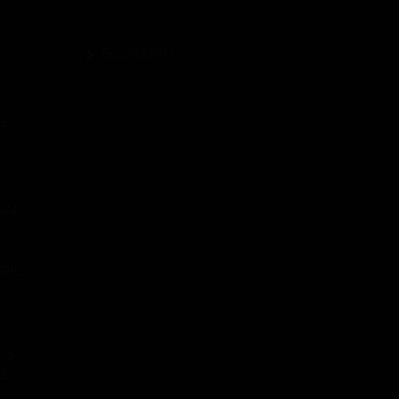
GLOSARIO
ME
NAL
ORIO
ES
ME