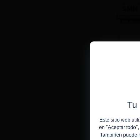
Tu 
Este sitio web uti
en "Aceptar todo"
Tambiñen puede hac