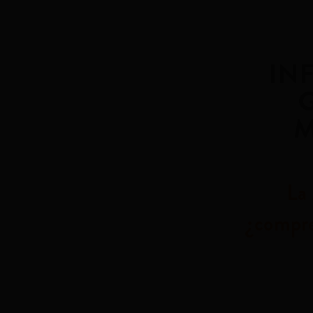
IN
M
La
¿compre