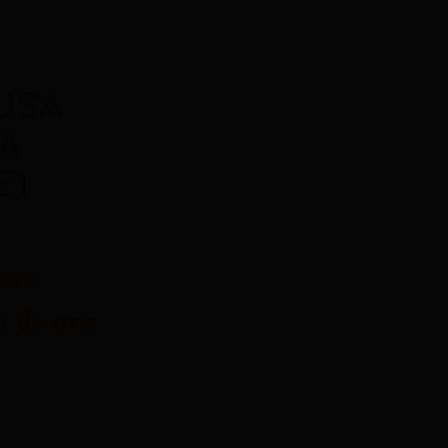
USA
A
E)
ero
a de una