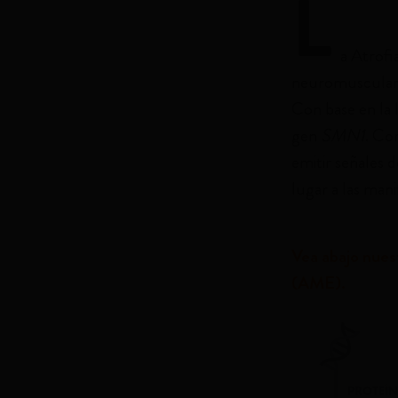
L
a Atrofi
neuromuscular 
Con base en la 
gen
SMN1
. Co
emitir señales 
lugar a las mani
Vea abajo nuest
(AME).