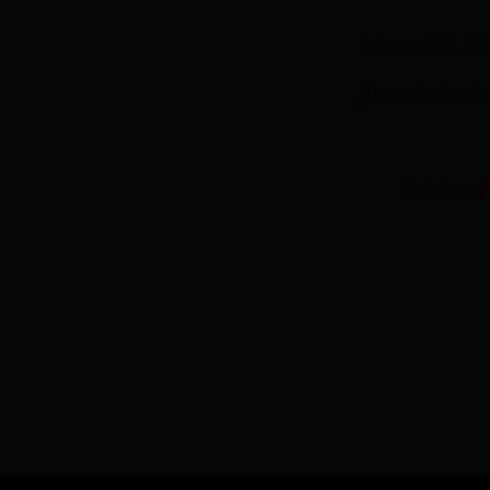
1.
Lunn MR, Wan
¿Tiene dudas de
#Atrof