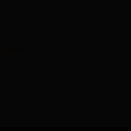
):2120-2133.
#
SMN1