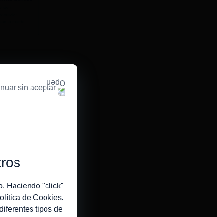
nuar sin aceptar
tros
o. Haciendo "click"
olítica de Cookies
.
diferentes tipos de