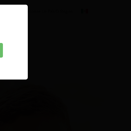
Seleccione Un País O Region
R