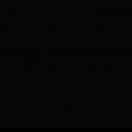
g CH. Spinal muscular atrophy. Lancet. 2008;371(9630
 algún término de este artículo?
Revise el glosario
.
ia muscular espinal #AME #Causas 
#SMN
#SMN2
#Genética