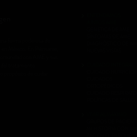
ENTENDAMOS
gen
JUNTOS AME
GENÉTICA DE AME
SÍNTOMAS DE AME
 una forma poderosa de
DIAGNÓSTICO DE A
) en México. En Piénsame,
NUEVAS VISTAS
 comunidad con AME y sus
á del tratamiento
CUIDADO INTEGRAL
CUIDADO NUTRICIO
o propósito de cuidar
CUIDADOS
ORTOPÉDICOS
CUIDADO RESPIRAT
POLÍTICAS DE SALUD
VIVIR AL MÁXIMO
GRUPOS DE PACIENT
MI HISTORIA CON A
ZAC EN EL PARQUE