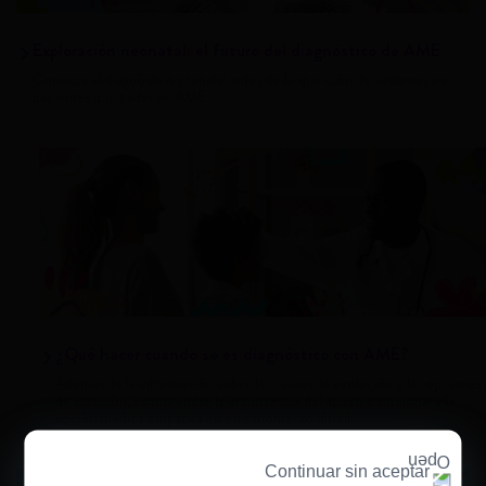
Exploración neonatal: el futuro del diagnóstico de AME
Conozca el diagnóstico prenatal antes de la aparición de síntomas en
pacientes que padecen AME
¿Qué hacer cuando se es diagnóstico con AME?
Además de la información sobre las causas, la evolución y las opciones
de atención, comprender la importancia del apoyo emocional y la
acción médica empática en este momento difícil.
Continuar sin aceptar