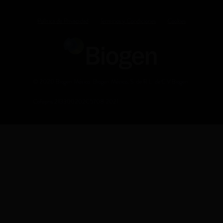
Política de Privacidad
Terminos y Condiciones
Cookies
© 2020 Biogen México. Biogen México, S. de R.L. de C.V.Biogen.
Cofepris 213300202C5708 2021