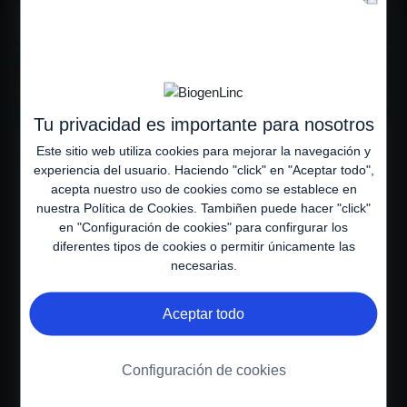
Tu privacidad es importante para nosotros
Este sitio web utiliza cookies para mejorar la navegación y
El cuidado en AME
experiencia del usuario. Haciendo "click" en "Aceptar todo",
El tratamiento implica el apoyo de la familia y una cuidadosa
acepta nuestro uso de cookies como se establece en
consideración de las diferentes especialidades según el nivel y el tipo de
nuestra
Política de Cookies
. Tambiñen puede hacer "click"
la enfermedad.
en "Configuración de cookies" para confirgurar los
diferentes tipos de cookies o permitir únicamente las
necesarias.
¿QUIERE SABER MÁS
SOBRE LA ATROFIA
Aceptar todo
MUSCULAR ESPINAL
(AME)? ACCEDA A LOS
Configuración de cookies
CONTENIDOS DEL