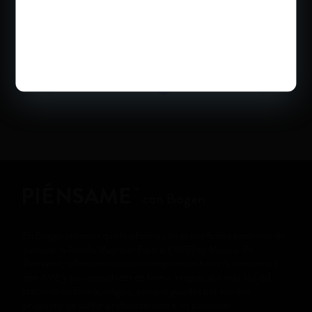
CENTRO: JUNTOS POR
AME
PIÉNSAME
™
con Biogen
En Biogen creemos que la información es una forma poderosa de
cambiar la Atrofia Muscular Espinal (AME) en México. En
Piénsame, reforzamos nuestro compromiso hacia la comunidad
con AME y sus necesidades de forma integral, al ir más allá del
tratamiento farmacológico, siempre guiados por nuestro
propósito de cuidar profundamente a los pacientes.